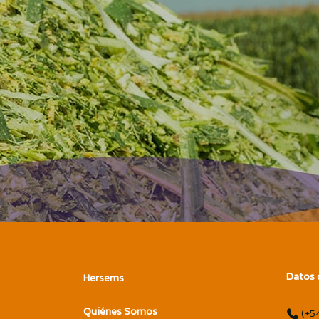
Datos 
Hersems
Quiénes Somos
(+5